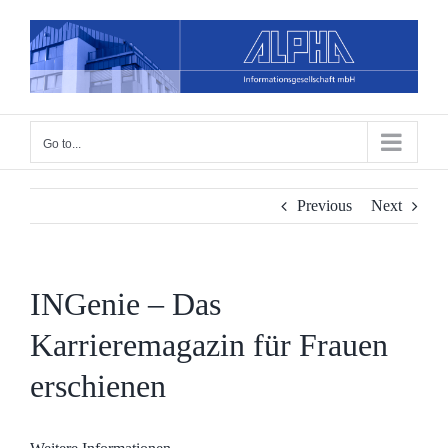
Skip
to
content
Go to...
Previous
Next
INGenie – Das
Karrieremagazin für Frauen
erschienen