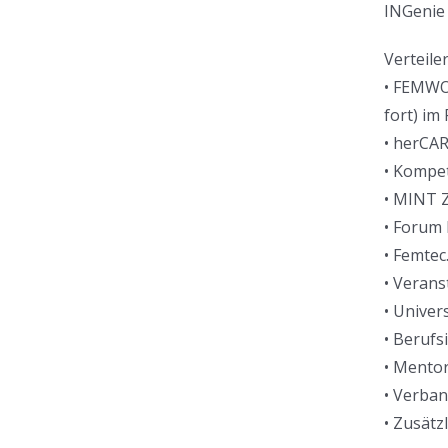
INGenie 
Verteiler
• FEMWO
fort) i
• herCA
• Kompet
• MINT 
• Forum 
• Femtec
• Veran
• Univer
• Berufs
• Mento
• Verba
• Zusätz