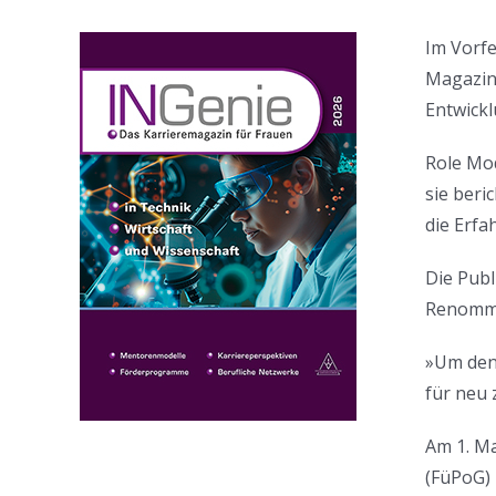
Im Vorfe
Magazin 
Entwickl
Role Mod
sie ber
die Erf
Die Publ
Renommi
»Um den 
für neu 
Am 1. Ma
(FüPoG) 