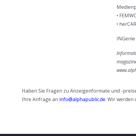
Medienp
• FEMW
• herCA
INGenie 
Informati
magazin
www.alph
Haben Sie Fragen zu Anzeigenformate und -preise
Ihre Anfrage an
info@alphapublic.de
. Wir werden