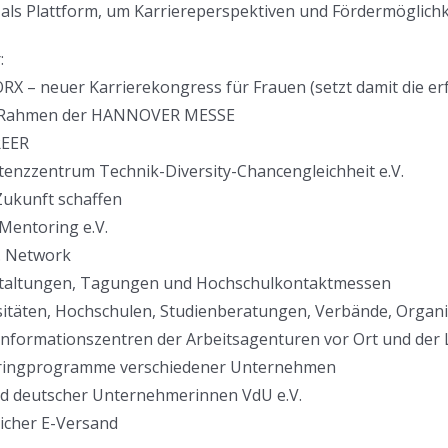
als Plattform, um Karriereperspektiven und Fördermöglich
:
RX – neuer Karrierekongress für Frauen (setzt damit die
m Rahmen der HANNOVER MESSE
REER
enzzentrum Technik-Diversity-Chancengleichheit e.V.
Zukunft schaffen
Mentoring e.V.
. Network
staltungen, Tagungen und Hochschulkontaktmessen
sitäten, Hochschulen, Studienberatungen, Verbände, Organ
informationszentren der Arbeitsagenturen vor Ort und der
ringprogramme verschiedener Unternehmen
nd deutscher Unternehmerinnen VdU e.V.
licher E-Versand