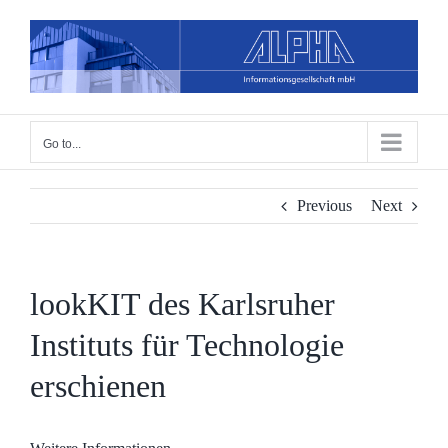
Skip
to
content
Go to...
Previous
Next
lookKIT des Karlsruher
Instituts für Technologie
erschienen