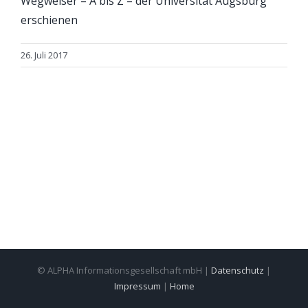
Wegweiser – A bis Z – der Universität Augsburg
erschienen
26. Juli 2017
© ALPHA Informationsgesellschaft mbH |
Datenschutz
|
Impressum
|
Home