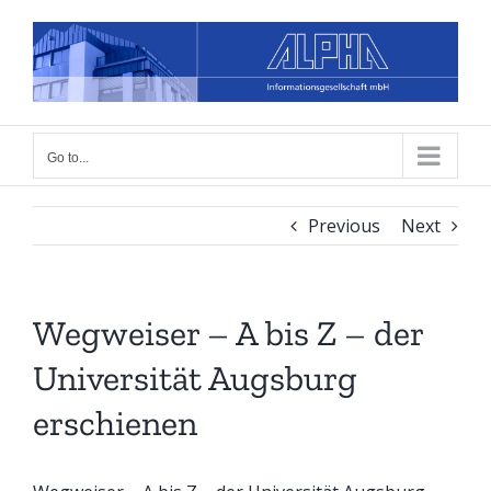
Skip
to
content
Go to...
Previous
Next
Wegweiser – A bis Z – der
Universität Augsburg
erschienen