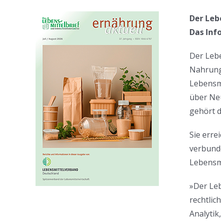
Der Leb
Das Inf
Der Lebe
Nahrungs
Lebensmi
über Neu
gehört d
Sie erre
verbund
Lebensmi
»Der Leb
rechtli
Analytik