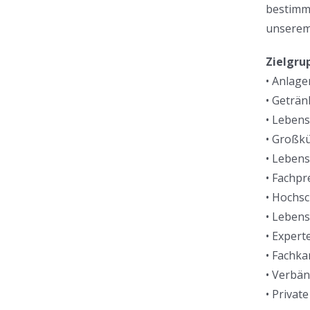
bestimmt
unserem
Zielgru
• Anlage
• Geträn
• Leben
• Großk
• Leben
• Fachp
• Hochs
• Leben
• Exper
• Fachka
• Verbän
• Privat