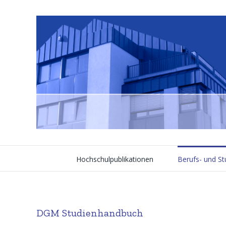
Skip
to
content
Hochschulpublikationen
Berufs- und S
DGM Studienhandbuch