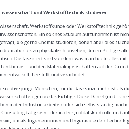
lwissenschaft und Werkstofftechnik studieren
wissenschaft, Werkstoffkunde oder Werkstofftechnik gehöre
rwissenschaften. Ein solches Studium aufzunehmen ist nich
gefragt, die gerne Chemie studieren, denen aber alles zu ch
udium aber als zu physikalisch ansehen, denen Biologie alle
isch. Die fasziniert sind von dem, was man heute alles mit
s funktioniert und den Materialeigenschaften auf den Gru
ien entwickelt, herstellt und verarbeitet.
h kreative junge Menschen, für die das Ganze mehr ist als di
wissenschaften genau das Richtige. Diese Daniel (und Dani
ben in der Industrie arbeiten oder sich selbstständig mach
ht Consulting tätig sein oder in der Qualitätskontrolle un
 wir, um als Ingenieurinnen und Ingenieure den Technolog
eue Ideen noch auszubauen.