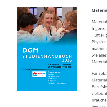
Materia
Material
Ingenieu
Tüftler 
Physikst
mathemat
wie alle
Material
Für solc
Material
Berufsle
vielleic
brauchen
immer n