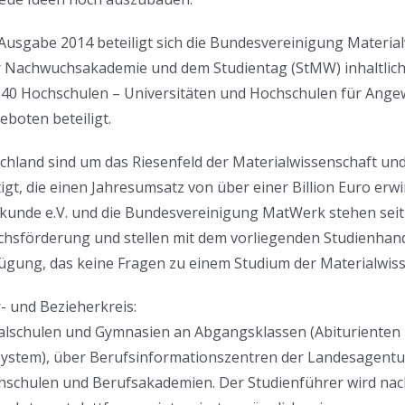
 Ausgabe 2014 beteiligt sich die Bundesvereinigung Materi
er Nachwuchsakademie und dem Studientag (StMW) inhaltlic
40 Hochschulen – Universitäten und Hochschulen für Angew
boten beteiligt.
chland sind um das Riesenfeld der Materialwissenschaft un
igt, die einen Jahresumsatz von über einer Billion Euro erwi
kunde e.V. und die Bundesvereinigung MatWerk stehen seit 
hsförderung und stellen mit dem vorliegenden Studienhand
ügung, das keine Fragen zu einem Studium der Materialwiss
r- und Bezieherkreis:
alschulen und Gymnasien an Abgangsklassen (Abiturienten 
ystem), über Berufsinformationszentren der Landesagenture
schulen und Berufsakademien. Der Studienführer wird nach