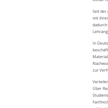
Seit der
mit ihr
dadurch 
Lehrange
In Deuts
beschäft
Material
Nachwuc
zur Verf
Verteile
Über Re
Studiens
Fachhoch