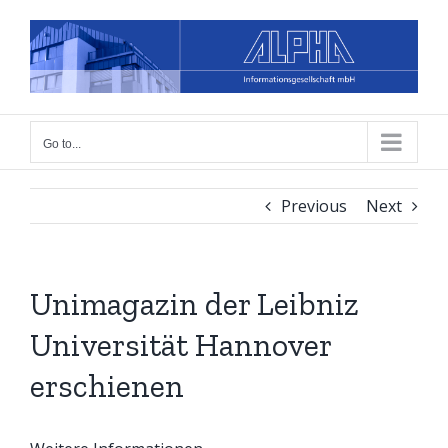
Skip
to
content
Go to...
Previous
Next
Unimagazin der Leibniz
Universität Hannover
erschienen