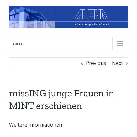
Skip
to
content
Go to...
Previous
Next
missING junge Frauen in
MINT erschienen
Weitere Informationen