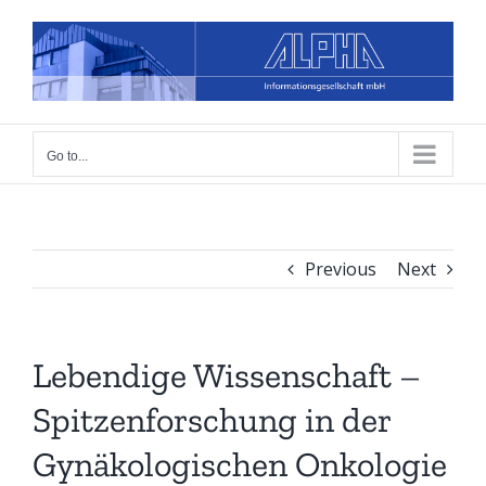
Skip
to
content
Go to...
Previous
Next
Lebendige Wissenschaft –
Spitzenforschung in der
Gynäkologischen Onkologie