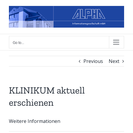
Skip
to
content
Go to...
Previous
Next
KLINIKUM aktuell
erschienen
Weitere Informationen