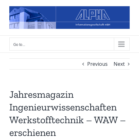
Skip
to
content
Go to...
Previous
Next
Jahresmagazin
Ingenieurwissenschaften
Werkstofftechnik – WAW –
erschienen