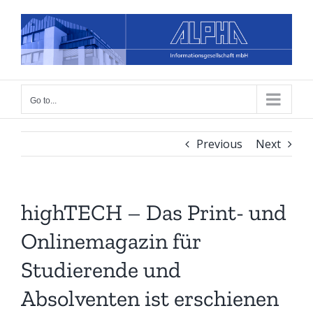
Skip
to
content
Go to...
Previous
Next
highTECH – Das Print- und
Onlinemagazin für
Studierende und
Absolventen ist erschienen