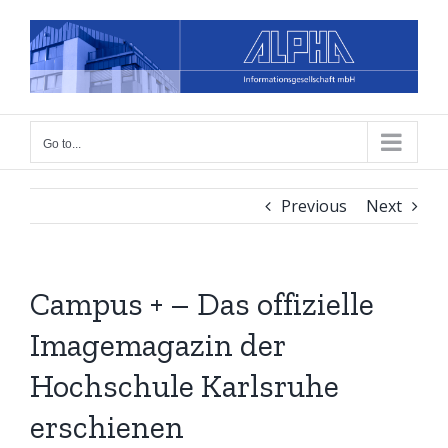
Skip
to
content
Go to...
Previous
Next
Campus + – Das offizielle
Imagemagazin der
Hochschule Karlsruhe
erschienen